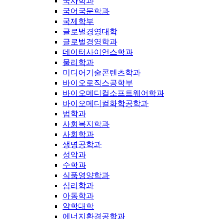
국사학과
국어국문학과
국제학부
글로벌경영대학
글로벌경영학과
데이터사이언스학과
물리학과
미디어기술콘텐츠학과
바이오로직스공학부
바이오메디컬소프트웨어학과
바이오메디컬화학공학과
법학과
사회복지학과
사회학과
생명공학과
성악과
수학과
식품영양학과
심리학과
아동학과
약학대학
에너지환경공학과