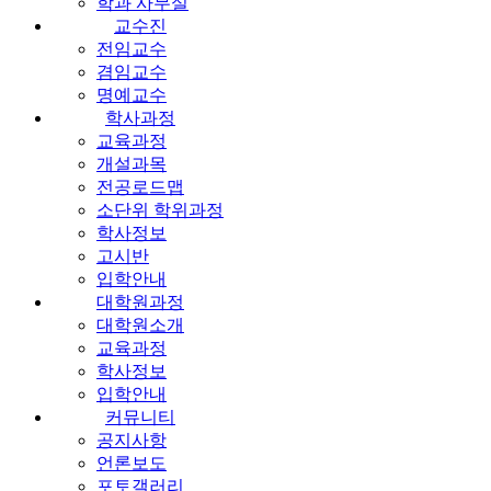
학과 사무실
교수진
전임교수
겸임교수
명예교수
학사과정
교육과정
개설과목
전공로드맵
소단위 학위과정
학사정보
고시반
입학안내
대학원과정
대학원소개
교육과정
학사정보
입학안내
커뮤니티
공지사항
언론보도
포토갤러리