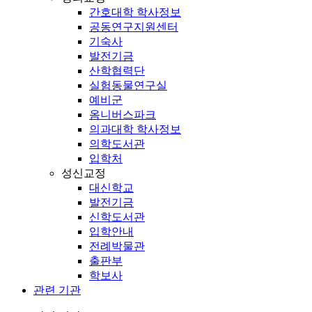
간호대학 학사정보
공동연구지원센터
기숙사
발전기금
산학협력단
실험동물연구실
예비군
옴니버스파크
의과대학 학사정보
의학도서관
입학처
성신교정
대신학교
발전기금
신학도서관
입학안내
전례박물관
출판부
학보사
관련 기관