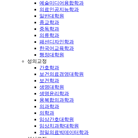
예술미디어융합학과
의료인공지능학과
일반대학원
종교학과
중독학과
의류학과
패션디자인학과
한국어교육학과
행정대학원
성의교정
간호학과
보건의료경영대학원
보건학과
생명대학원
생명윤리학과
융복합의과학과
의과학과
의학과
임상간호대학원
임상치과학대학원
정밀의료빅데이터학과