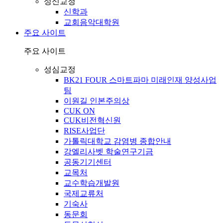
성신교정
신학과
교회음악대학원
주요 사이트
주요 사이트
성심교정
BK21 FOUR 스마트파마 미래인재 양성사업
팀
이원길 인본주의상
CUK ON
CUK비전혁신원
RISE사업단
가톨릭대학교 감염병 종합안내
강엘리사벳 학술연구기금
공동기기센터
교목처
교수학습개발원
국제교류처
기숙사
동문회