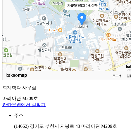
가톨릭대학교 마리아관
로드뷰
길
회계학과 사무실
마리아관 M209호
카카오맵에서 길찾기
주소
(14662) 경기도 부천시 지봉로 43 마리아관 M209호