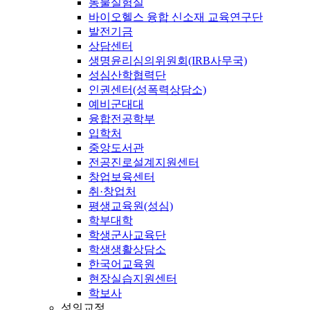
동물실험실
바이오헬스 융합 신소재 교육연구단
발전기금
상담센터
생명윤리심의위원회(IRB사무국)
성심산학협력단
인권센터(성폭력상담소)
예비군대대
융합전공학부
입학처
중앙도서관
전공진로설계지원센터
창업보육센터
취·창업처
평생교육원(성심)
학부대학
학생군사교육단
학생생활상담소
한국어교육원
현장실습지원센터
학보사
성의교정