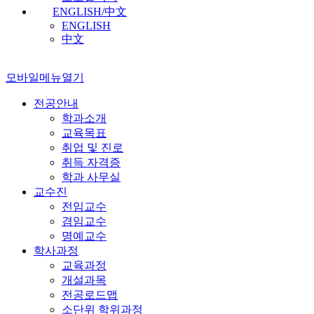
ENGLISH/中文
ENGLISH
中文
모바일메뉴열기
전공안내
학과소개
교육목표
취업 및 진로
취득 자격증
학과 사무실
교수진
전임교수
겸임교수
명예교수
학사과정
교육과정
개설과목
전공로드맵
소단위 학위과정