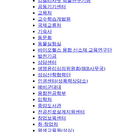
강엘리사벳 학술연구기금
공동기기센터
교목처
교수학습개발원
국제교류처
기숙사
동문회
동물실험실
바이오헬스 융합 신소재 교육연구단
발전기금
상담센터
생명윤리심의위원회(IRB사무국)
성심산학협력단
인권센터(성폭력상담소)
예비군대대
융합전공학부
입학처
중앙도서관
전공진로설계지원센터
창업보육센터
취·창업처
평생교육원(성심)