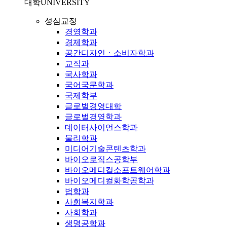
대학
UNIVERSITY
성심교정
경영학과
경제학과
공간디자인ㆍ소비자학과
교직과
국사학과
국어국문학과
국제학부
글로벌경영대학
글로벌경영학과
데이터사이언스학과
물리학과
미디어기술콘텐츠학과
바이오로직스공학부
바이오메디컬소프트웨어학과
바이오메디컬화학공학과
법학과
사회복지학과
사회학과
생명공학과