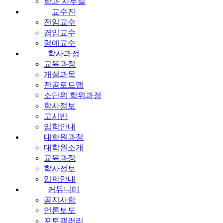
학과 사무실
교수진
전임교수
겸임교수
명예교수
학사과정
교육과정
개설과목
전공로드맵
소단위 학위과정
학사정보
고시반
입학안내
대학원과정
대학원소개
교육과정
학사정보
입학안내
커뮤니티
공지사항
언론보도
포토갤러리