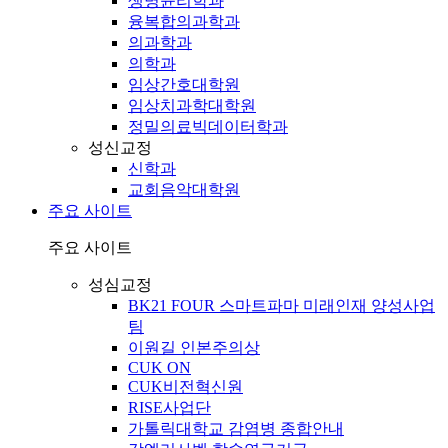
생명윤리학과
융복합의과학과
의과학과
의학과
임상간호대학원
임상치과학대학원
정밀의료빅데이터학과
성신교정
신학과
교회음악대학원
주요 사이트
주요 사이트
성심교정
BK21 FOUR 스마트파마 미래인재 양성사업
팀
이원길 인본주의상
CUK ON
CUK비전혁신원
RISE사업단
가톨릭대학교 감염병 종합안내