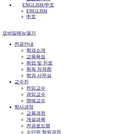
ENGLISH/中文
ENGLISH
中文
모바일메뉴열기
전공안내
학과소개
교육목표
취업 및 진로
취득 자격증
학과 사무실
교수진
전임교수
겸임교수
명예교수
학사과정
교육과정
개설과목
전공로드맵
소단위 학위과정