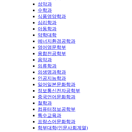
성악과
수학과
식품영양학과
심리학과
아동학과
약학대학
에너지환경공학과
영어영문학부
융합전공학부
음악과
의류학과
의생명과학과
인공지능학과
일어일본문화학과
정보통신전자공학부
중국언어문화학과
철학과
컴퓨터정보공학부
특수교육과
프랑스어문화학과
학부대학(인문사회계열)