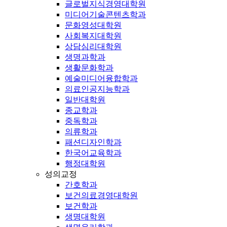
글로벌지식경영대학원
미디어기술콘텐츠학과
문화영성대학원
사회복지대학원
상담심리대학원
생명과학과
생활문화학과
예술미디어융합학과
의료인공지능학과
일반대학원
종교학과
중독학과
의류학과
패션디자인학과
한국어교육학과
행정대학원
성의교정
간호학과
보건의료경영대학원
보건학과
생명대학원