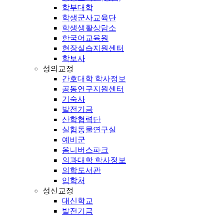
학부대학
학생군사교육단
학생생활상담소
한국어교육원
현장실습지원센터
학보사
성의교정
간호대학 학사정보
공동연구지원센터
기숙사
발전기금
산학협력단
실험동물연구실
예비군
옴니버스파크
의과대학 학사정보
의학도서관
입학처
성신교정
대신학교
발전기금