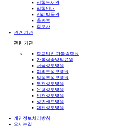
신학도서관
입학안내
전례박물관
출판부
학보사
관련 기관
관련 기관
학교법인 가톨릭학원
가톨릭중앙의료원
서울성모병원
여의도성모병원
의정부성모병원
부천성모병원
은평성모병원
인천성모병원
성빈센트병원
대전성모병원
개인정보처리방침
오시는길