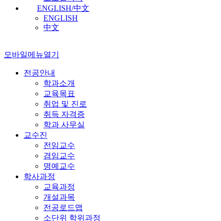
ENGLISH/中文
ENGLISH
中文
모바일메뉴열기
전공안내
학과소개
교육목표
취업 및 진로
취득 자격증
학과 사무실
교수진
전임교수
겸임교수
명예교수
학사과정
교육과정
개설과목
전공로드맵
소단위 학위과정