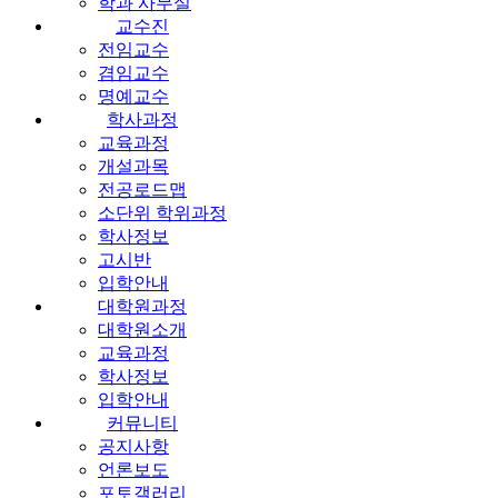
학과 사무실
교수진
전임교수
겸임교수
명예교수
학사과정
교육과정
개설과목
전공로드맵
소단위 학위과정
학사정보
고시반
입학안내
대학원과정
대학원소개
교육과정
학사정보
입학안내
커뮤니티
공지사항
언론보도
포토갤러리