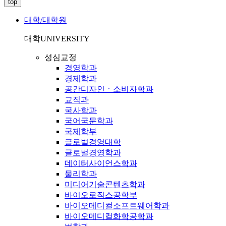
top
대학/대학원
대학
UNIVERSITY
성심교정
경영학과
경제학과
공간디자인ㆍ소비자학과
교직과
국사학과
국어국문학과
국제학부
글로벌경영대학
글로벌경영학과
데이터사이언스학과
물리학과
미디어기술콘텐츠학과
바이오로직스공학부
바이오메디컬소프트웨어학과
바이오메디컬화학공학과