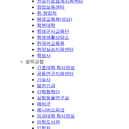
전공진로설계지원센터
창업보육센터
취·창업처
평생교육원(성심)
학부대학
학생군사교육단
학생생활상담소
한국어교육원
현장실습지원센터
학보사
성의교정
간호대학 학사정보
공동연구지원센터
기숙사
발전기금
산학협력단
실험동물연구실
예비군
옴니버스파크
의과대학 학사정보
의학도서관
입학처