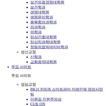
보건의료경영대학원
보건학과
생명대학원
생명윤리학과
융복합의과학과
의과학과
의학과
임상간호대학원
임상치과학대학원
정밀의료빅데이터학과
성신교정
신학과
교회음악대학원
주요 사이트
주요 사이트
성심교정
BK21 FOUR 스마트파마 미래인재 양성사업
팀
이원길 인본주의상
CUK ON