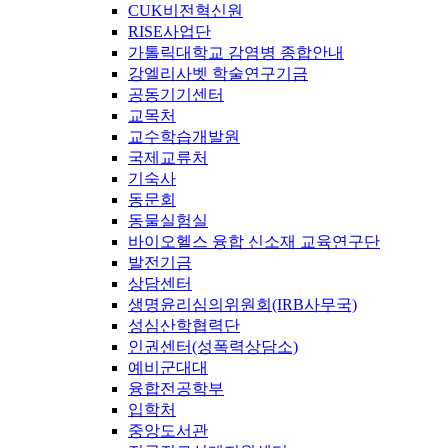
CUK비전혁신원
RISE사업단
가톨릭대학교 감염병 종합안내
강엘리사벳 학술연구기금
공동기기센터
교목처
교수학습개발원
국제교류처
기숙사
동문회
동물실험실
바이오헬스 융합 신소재 교육연구단
발전기금
상담센터
생명윤리심의위원회(IRB사무국)
성심산학협력단
인권센터(성폭력상담소)
예비군대대
융합전공학부
입학처
중앙도서관