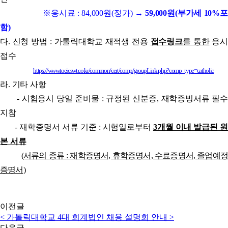
※응시료 : 84,000원(정가) →
59,000원(부가세 10%포
함)
다. 신청 방법 : 가톨릭대학교 재적생 전용
접수링크
를 통한
응시
접수
https://www.toeicswt.co.kr/common/cert/comp/groupLink.php?comp_type=catholic
라. 기타 사항
- 시험응시 당일 준비물 : 규정된 신분증, 재학증빙서류 필수
지참
- 재학증명서 서류 기준 : 시험일로부터
3개월 이내 발급된 원
본 서류
(서류의 종류 : 재학증명서, 휴학증명서, 수료증명서, 졸업예정
증명서)
이전글
< 가톨릭대학교 4대 회계법인 채용 설명회 안내 >
다음글