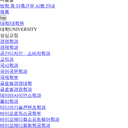
방학 중 단축근무 시행 안내
목록
top
대학/대학원
대학
UNIVERSITY
성심교정
경영학과
경제학과
공간디자인ㆍ소비자학과
교직과
국사학과
국어국문학과
국제학부
글로벌경영대학
글로벌경영학과
데이터사이언스학과
물리학과
미디어기술콘텐츠학과
바이오로직스공학부
바이오메디컬소프트웨어학과
바이오메디컬화학공학과