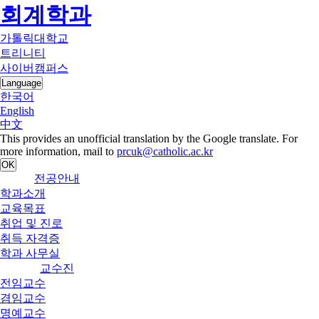
회계학과
가톨릭대학교
트리니티
사이버캠퍼스
Language
한국어
English
中文
This provides an unofficial translation by the Google translate. For
more information, mail to
prcuk@catholic.ac.kr
OK
전공안내
학과소개
교육목표
취업 및 진로
취득 자격증
학과 사무실
교수진
전임교수
겸임교수
명예교수