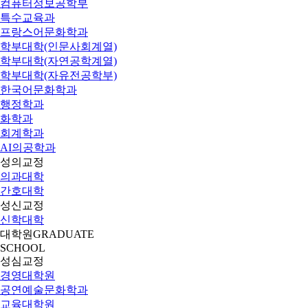
컴퓨터정보공학부
특수교육과
프랑스어문화학과
학부대학(인문사회계열)
학부대학(자연공학계열)
학부대학(자유전공학부)
한국어문화학과
행정학과
화학과
회계학과
AI의공학과
성의교정
의과대학
간호대학
성신교정
신학대학
대학원
GRADUATE
SCHOOL
성심교정
경영대학원
공연예술문화학과
교육대학원