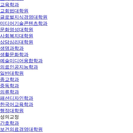
교육학과
교회법대학원
글로벌지식경영대학원
미디어기술콘텐츠학과
문화영성대학원
사회복지대학원
상담심리대학원
생명과학과
생활문화학과
예술미디어융합학과
의료인공지능학과
일반대학원
종교학과
중독학과
의류학과
패션디자인학과
한국어교육학과
행정대학원
성의교정
간호학과
보건의료경영대학원