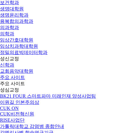
보건학과
생명대학원
생명윤리학과
융복합의과학과
의과학과
의학과
임상간호대학원
임상치과학대학원
정밀의료빅데이터학과
성신교정
신학과
교회음악대학원
주요 사이트
주요 사이트
성심교정
BK21 FOUR 스마트파마 미래인재 양성사업팀
이원길 인본주의상
CUK ON
CUK비전혁신원
RISE사업단
가톨릭대학교 감염병 종합안내
강엘리사벳 학술연구기금